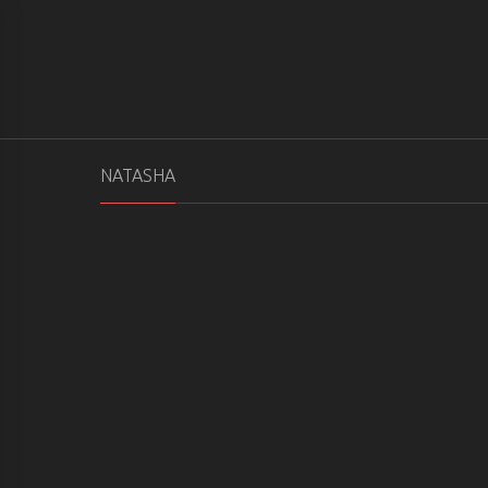
WHATSAPP : +380 73 089 01 11
ГОЛОВНА
ПЕ
NATASHA
AGE :
HEIGHT :
WEIGHT :
SERVICES :