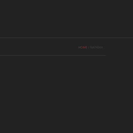
EN
TR
UA
AR
HE
RU
АННЯ Й ВІДПОВІДІ
КОНТАКТИ
HOME
/
NATASHA